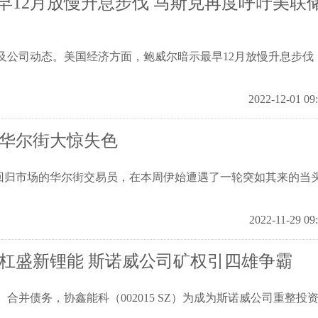
12月放慢升息步伐 马斯克再度呼吁美联
以及公司动态。美国经济方面，鲍威尔暗示最早12月放慢升息步伐
2022-12-01 09
 华尔街大惊失色
后回归市场的华尔街交易员，在本周伊始遭遇了一轮突如其来的当
2022-11-29 09
明杠盛新锂能 斯诺威公司矿权引四雄争霸
、合并债务，协鑫能科（002015 SZ）为成为斯诺威公司重整投