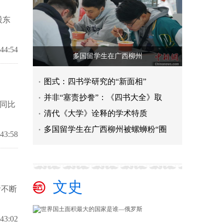
股东
:44:54
多国留学生在广西柳州
图式：四书学研究的“新面相”
并非“塞责抄誊”：《四书大全》取
，同比
清代《大学》诠释的学术特质
多国留学生在广西柳州被螺蛳粉“圈
:43:58
文史
绪不断
:43:02