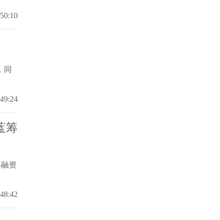
:50:10
，同
:49:24
蓝筹
再融资
:48:42