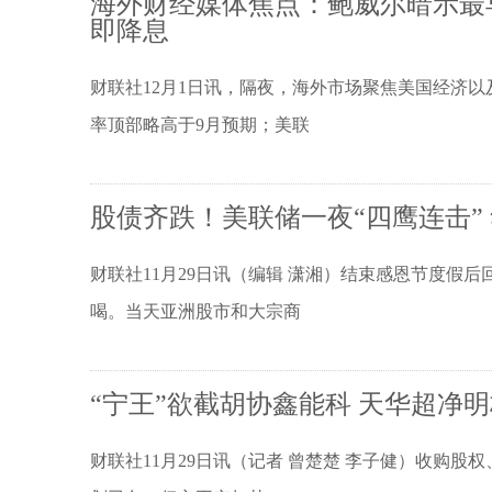
海外财经媒体焦点：鲍威尔暗示最早
即降息
财联社12月1日讯，隔夜，海外市场聚焦美国经济
率顶部略高于9月预期；美联
股债齐跌！美联储一夜“四鹰连击”
财联社11月29日讯（编辑 潇湘）结束感恩节度假
喝。当天亚洲股市和大宗商
“宁王”欲截胡协鑫能科 天华超净
财联社11月29日讯（记者 曾楚楚 李子健）收购股权