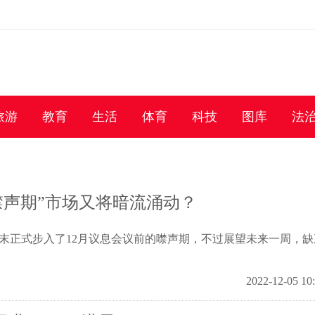
旅游
教育
生活
体育
科技
图库
法
噤声期”市场又将暗流涌动？
周末正式步入了12月议息会议前的噤声期，不过展望未来一周，缺
2022-12-05 10