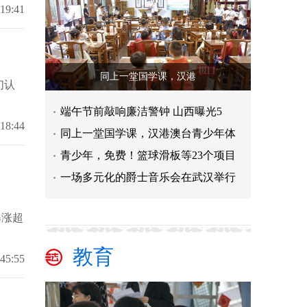
:19:41
同上一堂国学课，汉港
们认
端午节前敲响廉洁警钟 山西曝光5
:18:44
同上一堂国学课，汉港澳台青少年体
青少年，免费！篮球滑板等23个项目
一场多元化的爵士音乐会在武汉举行
暴涨超
教育
:45:55