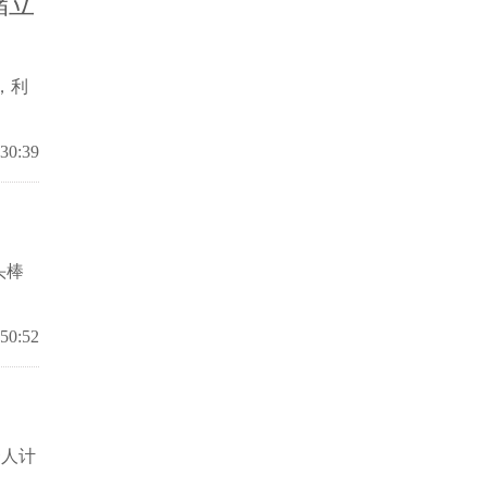
储立
，利
:30:39
头棒
:50:52
资人计