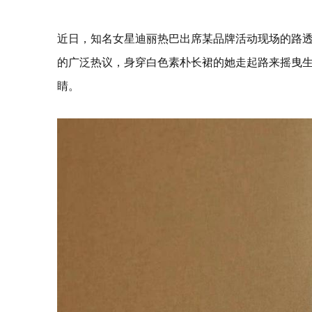
近日，知名女星迪丽热巴出席某品牌活动现场的路
的广泛热议，身穿白色素朴长裙的她走起路来摇曳
睛。