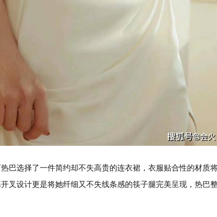
丽热巴选择了一件简约却不失高贵的连衣裙，衣服贴合性的材质
高开叉设计更是将她纤细又不失线条感的筷子腿完美呈现，热巴