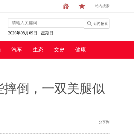
站内搜索
2026年08月09日 星期日
治
汽车
生态
文史
健康
些摔倒，一双美腿似
分享到