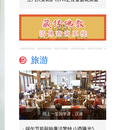
旅游
同上一堂国学课，汉港
端午节前敲响廉洁警钟 山西曝光5