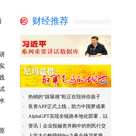
财经推荐
语
研
实
践
试
热销的“踩屎感”鞋正在毁掉你孩子
水
良资APP正式上线，助力中国梦成果
AlphaGPT实现全链路本地化部署，以
资讯丨企业投融资并购中的刑民行交
原
上汽大众帕萨特Pro之夜金扬花奖最