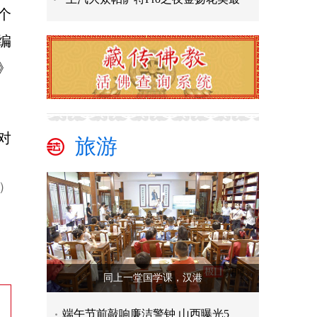
个
编
》
对
旅游
。
n）
同上一堂国学课，汉港
端午节前敲响廉洁警钟 山西曝光5